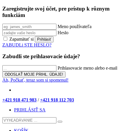
Zaregistrujte svoj účet, pre prístup k rôznym
funkciám
Meno používateľa
Heslo
Zapamätať si
ZABUDLi STE HESLO?
Zabudli ste prihlasovacie údaje?
Prihlasovacie meno alebo e-mail
Ah, Počkať, teraz som si spomenul!
+421 918 471 983
/
+421 918 112 703
PRIHLÁSIŤ SA
KOŠÍK