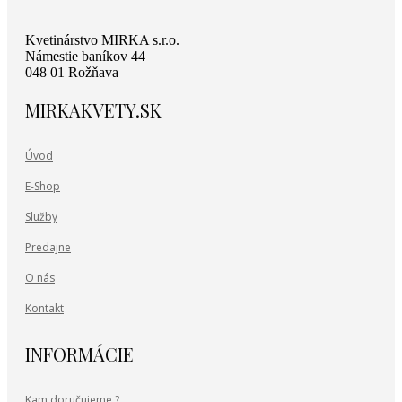
Kvetinárstvo MIRKA s.r.o.
Námestie baníkov 44
048 01 Rožňava
MIRKAKVETY.SK
Úvod
E-Shop
Služby
Predajne
O nás
Kontakt
INFORMÁCIE
Kam doručujeme ?