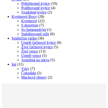
Príležitostné kytice
(19)
Podlhovasté kytice
(4)
Svadobné kytice
(2)
Kvetinové Boxy
(28)
Kvetinové
(22)
S dezertom
(7)
So šampanským
(1)
Stabilizované ruže
(6)
Smútočná väzba
(36)
Umelé čačinové kytice
(8)
Živé čačinové kytice
(5)
Živé vence
(13)
Umelé vence
(5)
Aranžmá na rakvu
(5)
Iné
(11)
Vázy
(7)
Čokoláda
(2)
Machové obrazy
(2)