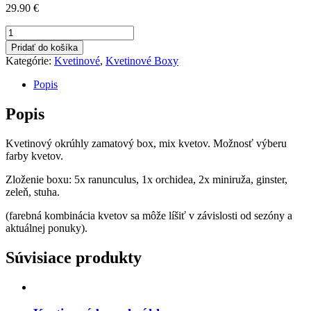
29.90
€
množstvo
Kvetinový
Pridať do košíka
okrúhly
Kategórie:
Kvetinové
,
Kvetinové Boxy
zamatový
box,
Popis
mix
kvetov
Popis
Kvetinový okrúhly zamatový box, mix kvetov. Možnosť výberu
farby kvetov.
Zloženie boxu: 5x ranunculus, 1x orchidea, 2x miniruža, ginster,
zeleň, stuha.
(farebná kombinácia kvetov sa môže líšiť v závislosti od sezóny a
aktuálnej ponuky).
Súvisiace produkty