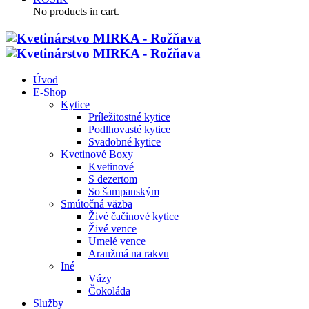
No products in cart.
Úvod
E-Shop
Kytice
Príležitostné kytice
Podlhovasté kytice
Svadobné kytice
Kvetinové Boxy
Kvetinové
S dezertom
So šampanským
Smútočná väzba
Živé čačinové kytice
Živé vence
Umelé vence
Aranžmá na rakvu
Iné
Vázy
Čokoláda
Služby