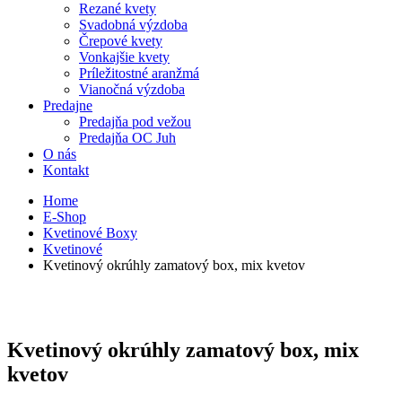
Rezané kvety
Svadobná výzdoba
Črepové kvety
Vonkajšie kvety
Príležitostné aranžmá
Vianočná výzdoba
Predajne
Predajňa pod vežou
Predajňa OC Juh
O nás
Kontakt
Home
E-Shop
Kvetinové Boxy
Kvetinové
Kvetinový okrúhly zamatový box, mix kvetov
Kvetinový okrúhly zamatový box, mix
kvetov