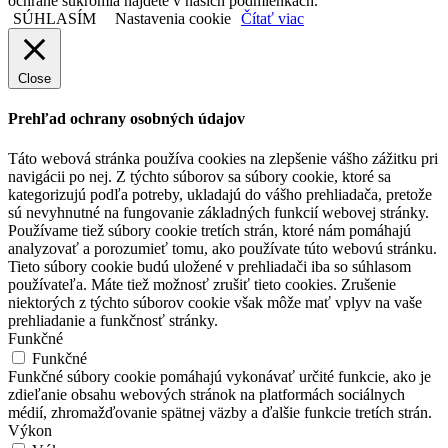
ochrane súkromia nájdete v našich podmienkach.
SÚHLASÍM
Nastavenia cookie
Čítať viac
Close
Prehľad ochrany osobných údajov
Táto webová stránka používa cookies na zlepšenie vášho zážitku pri
navigácii po nej. Z týchto súborov sa súbory cookie, ktoré sa
kategorizujú podľa potreby, ukladajú do vášho prehliadača, pretože
sú nevyhnutné na fungovanie základných funkcií webovej stránky.
Používame tiež súbory cookie tretích strán, ktoré nám pomáhajú
analyzovať a porozumieť tomu, ako používate túto webovú stránku.
Tieto súbory cookie budú uložené v prehliadači iba so súhlasom
používateľa. Máte tiež možnosť zrušiť tieto cookies. Zrušenie
niektorých z týchto súborov cookie však môže mať vplyv na vaše
prehliadanie a funkčnosť stránky.
Funkčné
Funkčné
Funkčné súbory cookie pomáhajú vykonávať určité funkcie, ako je
zdieľanie obsahu webových stránok na platformách sociálnych
médií, zhromažďovanie spätnej väzby a ďalšie funkcie tretích strán.
Výkon