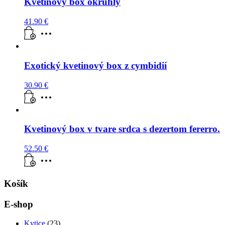
Kvetinový box okrúhly
41.90
€
Exotický kvetinový box z cymbidií
30.90
€
Kvetinový box v tvare srdca s dezertom fererro.
52.50
€
Košík
E-shop
Kytice
(23)