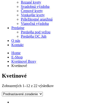
Rezané kvety
Svadobná výzdoba
Črepové kvety
Vonkajšie kvety
Príležitostné aranžmá
Vianočná výzdoba
Predajne
Predajňa pod vežou
Predajňa OC Juh
O nás
Kontakt
Home
E-Shop
Kvetinové Boxy
Kvetinové
Kvetinové
Zobrazených 1–12 z 22 výsledkov