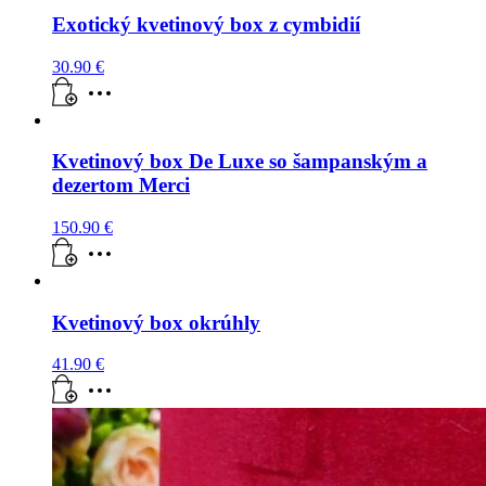
Exotický kvetinový box z cymbidií
30.90
€
Kvetinový box De Luxe so šampanským a
dezertom Merci
150.90
€
Kvetinový box okrúhly
41.90
€