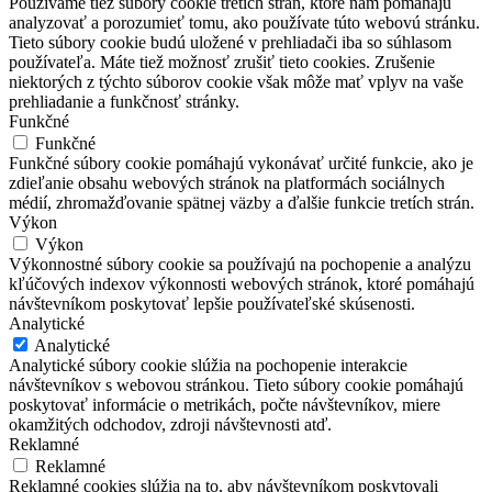
Používame tiež súbory cookie tretích strán, ktoré nám pomáhajú
analyzovať a porozumieť tomu, ako používate túto webovú stránku.
Tieto súbory cookie budú uložené v prehliadači iba so súhlasom
používateľa. Máte tiež možnosť zrušiť tieto cookies. Zrušenie
niektorých z týchto súborov cookie však môže mať vplyv na vaše
prehliadanie a funkčnosť stránky.
Funkčné
Funkčné
Funkčné súbory cookie pomáhajú vykonávať určité funkcie, ako je
zdieľanie obsahu webových stránok na platformách sociálnych
médií, zhromažďovanie spätnej väzby a ďalšie funkcie tretích strán.
Výkon
Výkon
Výkonnostné súbory cookie sa používajú na pochopenie a analýzu
kľúčových indexov výkonnosti webových stránok, ktoré pomáhajú
návštevníkom poskytovať lepšie používateľské skúsenosti.
Analytické
Analytické
Analytické súbory cookie slúžia na pochopenie interakcie
návštevníkov s webovou stránkou. Tieto súbory cookie pomáhajú
poskytovať informácie o metrikách, počte návštevníkov, miere
okamžitých odchodov, zdroji návštevnosti atď.
Reklamné
Reklamné
Reklamné cookies slúžia na to, aby návštevníkom poskytovali