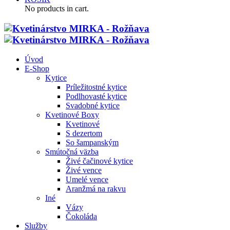
No products in cart.
Úvod
E-Shop
Kytice
Príležitostné kytice
Podlhovasté kytice
Svadobné kytice
Kvetinové Boxy
Kvetinové
S dezertom
So šampanským
Smútočná väzba
Živé čačinové kytice
Živé vence
Umelé vence
Aranžmá na rakvu
Iné
Vázy
Čokoláda
Služby