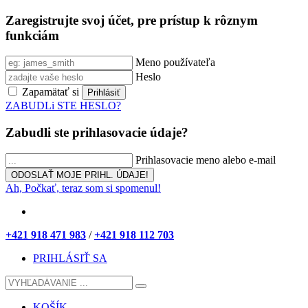
Zaregistrujte svoj účet, pre prístup k rôznym
funkciám
Meno používateľa
Heslo
Zapamätať si
ZABUDLi STE HESLO?
Zabudli ste prihlasovacie údaje?
Prihlasovacie meno alebo e-mail
Ah, Počkať, teraz som si spomenul!
+421 918 471 983
/
+421 918 112 703
PRIHLÁSIŤ SA
KOŠÍK