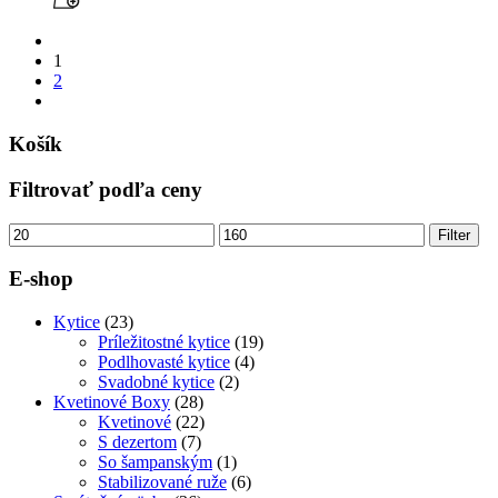
1
2
Košík
Filtrovať podľa ceny
Minimálna
Maximálna
Filter
cena
cena
E-shop
Kytice
(23)
Príležitostné kytice
(19)
Podlhovasté kytice
(4)
Svadobné kytice
(2)
Kvetinové Boxy
(28)
Kvetinové
(22)
S dezertom
(7)
So šampanským
(1)
Stabilizované ruže
(6)