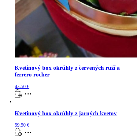
Kvetinový box okrúhly z červených ruží a
ferrero rocher
43.50
€
Kvetinový box okrúhly z jarných kvetov
59.50
€