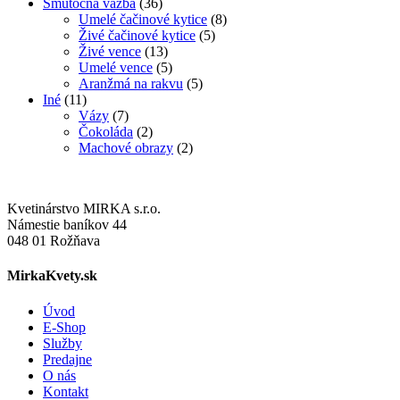
Smútočná väzba
(36)
Umelé čačinové kytice
(8)
Živé čačinové kytice
(5)
Živé vence
(13)
Umelé vence
(5)
Aranžmá na rakvu
(5)
Iné
(11)
Vázy
(7)
Čokoláda
(2)
Machové obrazy
(2)
Kvetinárstvo MIRKA s.r.o.
Námestie baníkov 44
048 01 Rožňava
MirkaKvety.sk
Úvod
E-Shop
Služby
Predajne
O nás
Kontakt