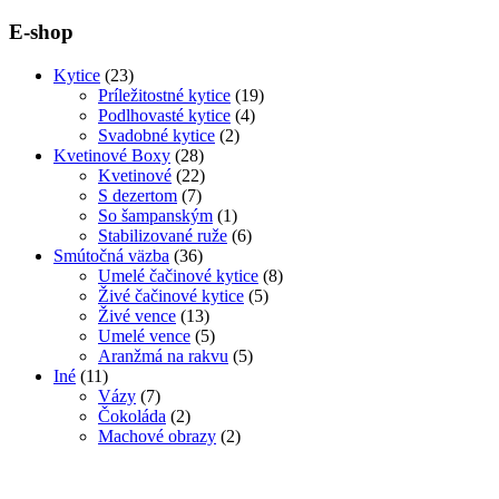
cena
cena
E-shop
Kytice
(23)
Príležitostné kytice
(19)
Podlhovasté kytice
(4)
Svadobné kytice
(2)
Kvetinové Boxy
(28)
Kvetinové
(22)
S dezertom
(7)
So šampanským
(1)
Stabilizované ruže
(6)
Smútočná väzba
(36)
Umelé čačinové kytice
(8)
Živé čačinové kytice
(5)
Živé vence
(13)
Umelé vence
(5)
Aranžmá na rakvu
(5)
Iné
(11)
Vázy
(7)
Čokoláda
(2)
Machové obrazy
(2)