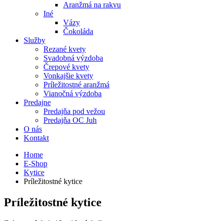
Aranžmá na rakvu
Iné
Vázy
Čokoláda
Služby
Rezané kvety
Svadobná výzdoba
Črepové kvety
Vonkajšie kvety
Príležitostné aranžmá
Vianočná výzdoba
Predajne
Predajňa pod vežou
Predajňa OC Juh
O nás
Kontakt
Home
E-Shop
Kytice
Príležitostné kytice
Príležitostné kytice