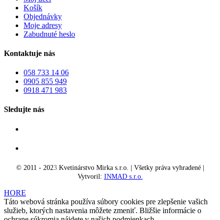
Košík
Objednávky
Moje adresy
Zabudnuté heslo
Kontaktuje nás
058 733 14 06
0905 855 949
0918 471 983
Sledujte nás
© 2011 - 202
3
Kvetinárstvo Mirka s.r.o. | Všetky práva vyhradené |
Vytvoril:
INMAD s.r.o.
HORE
Táto webová stránka používa súbory cookies pre zlepšenie vašich
služieb, ktorých nastavenia môžete zmeniť. Bližšie informácie o
ochrane súkromia nájdete v našich podmienkach.