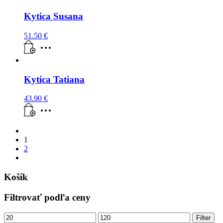
Kytica Susana
51.50
€
Kytica Tatiana
43.90
€
1
2
Košík
Filtrovať podľa ceny
Minimálna
Maximálna
Filter