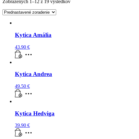
Zobrazených 1–12 z 19 výsledkov
Kytica Amália
43.90
€
Kytica Andrea
49.50
€
Kytica Hedviga
39.90
€