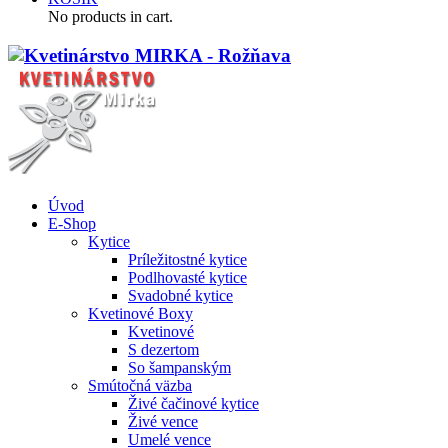
No products in cart.
Úvod
E-Shop
Kytice
Príležitostné kytice
Podlhovasté kytice
Svadobné kytice
Kvetinové Boxy
Kvetinové
S dezertom
So šampanským
Smútočná väzba
Živé čačinové kytice
Živé vence
Umelé vence