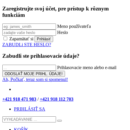
Zaregistrujte svoj účet, pre prístup k rôznym
funkciám
Meno používateľa
Heslo
Zapamätať si
ZABUDLi STE HESLO?
Zabudli ste prihlasovacie údaje?
Prihlasovacie meno alebo e-mail
Ah, Počkať, teraz som si spomenul!
+421 918 471 983
/
+421 918 112 703
PRIHLÁSIŤ SA
KOŠÍK