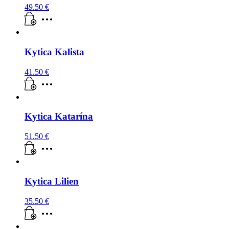
49.50
€
Kytica Kalista
41.50
€
Kytica Katarína
51.50
€
Kytica Lilien
35.50
€