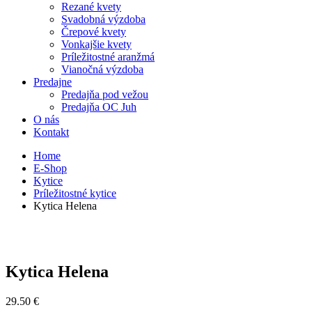
Rezané kvety
Svadobná výzdoba
Črepové kvety
Vonkajšie kvety
Príležitostné aranžmá
Vianočná výzdoba
Predajne
Predajňa pod vežou
Predajňa OC Juh
O nás
Kontakt
Home
E-Shop
Kytice
Príležitostné kytice
Kytica Helena
Kytica Helena
29.50
€