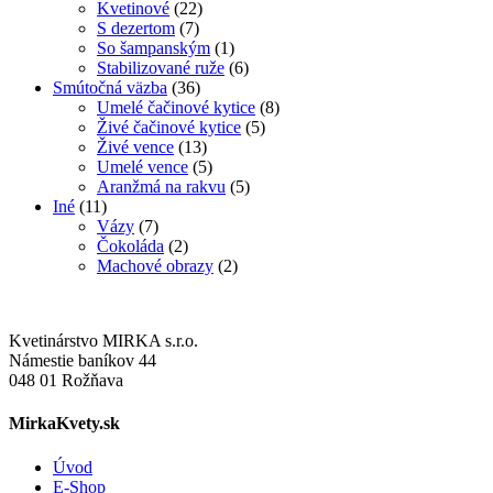
Kvetinové
(22)
S dezertom
(7)
So šampanským
(1)
Stabilizované ruže
(6)
Smútočná väzba
(36)
Umelé čačinové kytice
(8)
Živé čačinové kytice
(5)
Živé vence
(13)
Umelé vence
(5)
Aranžmá na rakvu
(5)
Iné
(11)
Vázy
(7)
Čokoláda
(2)
Machové obrazy
(2)
Kvetinárstvo MIRKA s.r.o.
Námestie baníkov 44
048 01 Rožňava
MirkaKvety.sk
Úvod
E-Shop