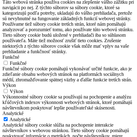
Táto webová stránka používa cookies na zlepšenie vášho zážitku pri
navigácii po nej. Z týchto súborov sa súbory cookie, ktoré sa
kategorizujú podľa potreby, ukladajú do vášho prehliadača, pretože
sú nevyhnutné na fungovanie základných funkcií webovej stránky.
Používame tiež súbory cookie tretích strán, ktoré nám pomáhajú
analyzovať a porozumieť tomu, ako používate túto webovú stránku.
Tieto súbory cookie budú uložené v prehliadači iba so súhlasom
používateľa. Máte tiež možnosť zrušiť tieto cookies. Zrušenie
niektorých z týchto súborov cookie však môže mať vplyv na vaše
prehliadanie a funkčnosť stránky.
Funkčné
Funkčné
Funkčné súbory cookie pomáhajú vykonávať určité funkcie, ako je
zdieľanie obsahu webových stránok na platformách sociálnych
médií, zhromažďovanie spätnej väzby a ďalšie funkcie tretích strán.
Výkon
Výkon
Výkonnostné súbory cookie sa používajú na pochopenie a analýzu
kľúčových indexov výkonnosti webových stránok, ktoré pomáhajú
návštevníkom poskytovať lepšie používateľské skúsenosti.
Analytické
Analytické
Analytické súbory cookie slúžia na pochopenie interakcie
návštevníkov s webovou stránkou. Tieto súbory cookie pomáhajú
poskytovať informácie o metrikách, počte návštevníkov, miere