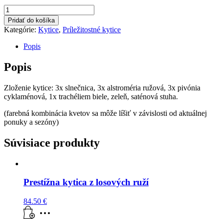
množstvo
Kytica
Pridať do košíka
Helena
Kategórie:
Kytice
,
Príležitostné kytice
Popis
Popis
Zloženie kytice: 3x slnečnica, 3x alstroméria ružová, 3x pivónia
cyklaménová, 1x trachéliem biele, zeleň, saténová stuha.
(farebná kombinácia kvetov sa môže líšiť v závislosti od aktuálnej
ponuky a sezóny)
Súvisiace produkty
Prestížna kytica z losových ruží
84.50
€