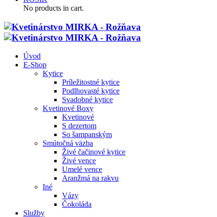
No products in cart.
Úvod
E-Shop
Kytice
Príležitostné kytice
Podlhovasté kytice
Svadobné kytice
Kvetinové Boxy
Kvetinové
S dezertom
So šampanským
Smútočná väzba
Živé čačinové kytice
Živé vence
Umelé vence
Aranžmá na rakvu
Iné
Vázy
Čokoláda
Služby