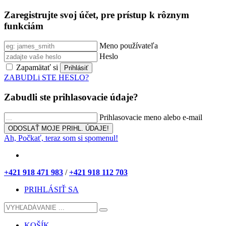
Zaregistrujte svoj účet, pre prístup k rôznym
funkciám
Meno používateľa
Heslo
Zapamätať si
ZABUDLi STE HESLO?
Zabudli ste prihlasovacie údaje?
Prihlasovacie meno alebo e-mail
Ah, Počkať, teraz som si spomenul!
+421 918 471 983
/
+421 918 112 703
PRIHLÁSIŤ SA
KOŠÍK