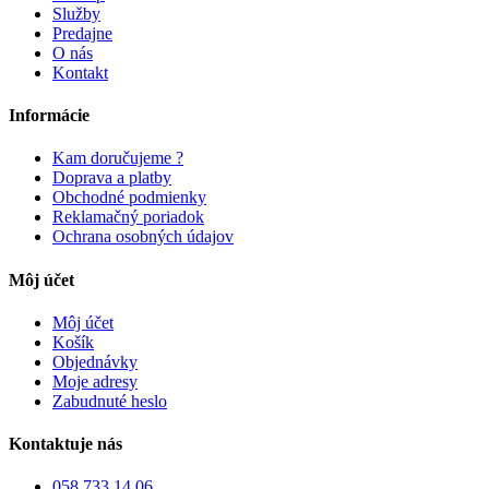
Služby
Predajne
O nás
Kontakt
Informácie
Kam doručujeme ?
Doprava a platby
Obchodné podmienky
Reklamačný poriadok
Ochrana osobných údajov
Môj účet
Môj účet
Košík
Objednávky
Moje adresy
Zabudnuté heslo
Kontaktuje nás
058 733 14 06