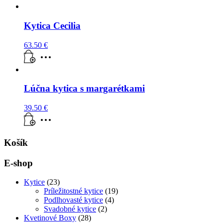
Kytica Cecilia
63.50
€
Lúčna kytica s margarétkami
39.50
€
Košík
E-shop
Kytice
(23)
Príležitostné kytice
(19)
Podlhovasté kytice
(4)
Svadobné kytice
(2)
Kvetinové Boxy
(28)