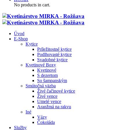
No products in cart.
Úvod
E-Shop
Kytice
Príležitostné kytice
Podlhovasté kytice
Svadobné kytice
Kvetinové Boxy
Kvetinové
S dezertom
So šampanským
Smútočná väzba
Živé čačinové kytice
Živé vence
Umelé vence
Aranžmá na rakvu
Iné
Vázy
Čokoláda
Služby