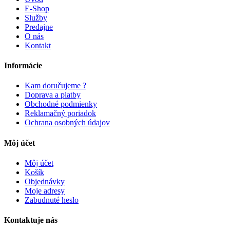
E-Shop
Služby
Predajne
O nás
Kontakt
Informácie
Kam doručujeme ?
Doprava a platby
Obchodné podmienky
Reklamačný poriadok
Ochrana osobných údajov
Môj účet
Môj účet
Košík
Objednávky
Moje adresy
Zabudnuté heslo
Kontaktuje nás