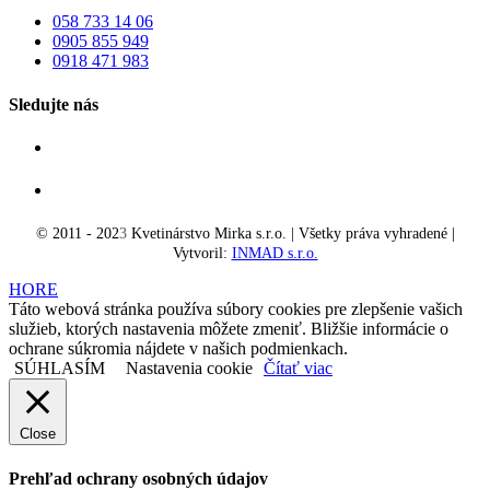
058 733 14 06
0905 855 949
0918 471 983
Sledujte nás
© 2011 - 202
3
Kvetinárstvo Mirka s.r.o. | Všetky práva vyhradené |
Vytvoril:
INMAD s.r.o.
HORE
Táto webová stránka používa súbory cookies pre zlepšenie vašich
služieb, ktorých nastavenia môžete zmeniť. Bližšie informácie o
ochrane súkromia nájdete v našich podmienkach.
SÚHLASÍM
Nastavenia cookie
Čítať viac
Close
Prehľad ochrany osobných údajov