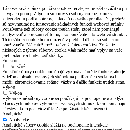
Táto webová stránka používa cookies na zlepšenie vášho zážitku pri
navigácii po nej. Z týchto súborov sa súbory cookie, ktoré sa
kategorizujú podľa potreby, ukladajú do vášho prehliadača, pretože
sú nevyhnutné na fungovanie základných funkcií webovej stránky.
Používame tiež súbory cookie tretích strán, ktoré nám pomáhajú
analyzovať a porozumieť tomu, ako používate túto webovú stránku.
Tieto súbory cookie budú uložené v prehliadači iba so súhlasom
používateľa. Máte tiež možnosť zrušiť tieto cookies. Zrušenie
niektorých z týchto súborov cookie však môže mať vplyv na vaše
prehliadanie a funkčnosť stránky.
Funkčné
Funkčné
Funkčné súbory cookie pomáhajú vykonávať určité funkcie, ako je
zdieľanie obsahu webových stránok na platformách sociálnych
médií, zhromažďovanie spätnej väzby a ďalšie funkcie tretích strán.
Výkon
Výkon
Výkonnostné súbory cookie sa používajú na pochopenie a analýzu
kľúčových indexov výkonnosti webových stránok, ktoré pomáhajú
návštevníkom poskytovať lepšie používateľské skúsenosti.
Analytické
Analytické
Analytické súbory cookie slúžia na pochopenie interakcie