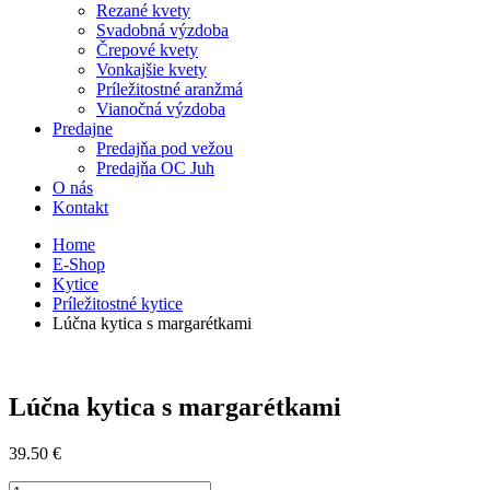
Rezané kvety
Svadobná výzdoba
Črepové kvety
Vonkajšie kvety
Príležitostné aranžmá
Vianočná výzdoba
Predajne
Predajňa pod vežou
Predajňa OC Juh
O nás
Kontakt
Home
E-Shop
Kytice
Príležitostné kytice
Lúčna kytica s margarétkami
Lúčna kytica s margarétkami
39.50
€
množstvo