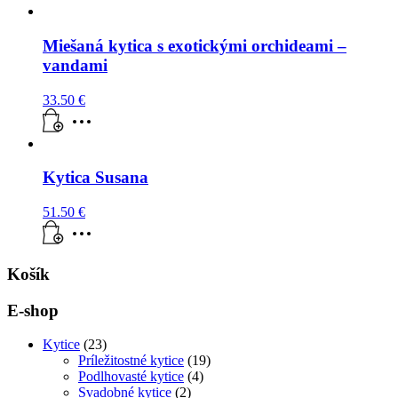
Miešaná kytica s exotickými orchideami –
vandami
33.50
€
Kytica Susana
51.50
€
Košík
E-shop
Kytice
(23)
Príležitostné kytice
(19)
Podlhovasté kytice
(4)
Svadobné kytice
(2)