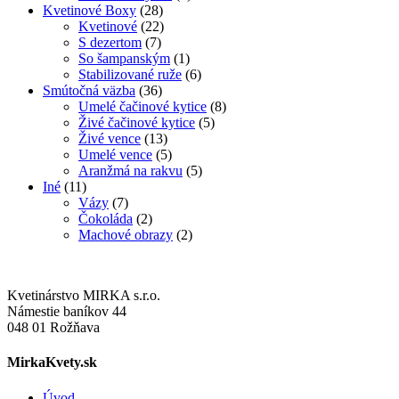
Kvetinové Boxy
(28)
Kvetinové
(22)
S dezertom
(7)
So šampanským
(1)
Stabilizované ruže
(6)
Smútočná väzba
(36)
Umelé čačinové kytice
(8)
Živé čačinové kytice
(5)
Živé vence
(13)
Umelé vence
(5)
Aranžmá na rakvu
(5)
Iné
(11)
Vázy
(7)
Čokoláda
(2)
Machové obrazy
(2)
Kvetinárstvo MIRKA s.r.o.
Námestie baníkov 44
048 01 Rožňava
MirkaKvety.sk
Úvod