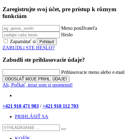
Zaregistrujte svoj účet, pre prístup k rôznym
funkciám
Meno používateľa
Heslo
Zapamätať si
ZABUDLi STE HESLO?
Zabudli ste prihlasovacie údaje?
Prihlasovacie meno alebo e-mail
Ah, Počkať, teraz som si spomenul!
+421 918 471 983
/
+421 918 112 703
PRIHLÁSIŤ SA
KOŠÍK