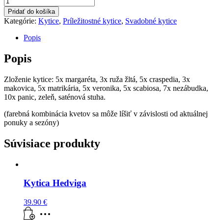
Lúčna
Pridať do košíka
kytica
Kategórie:
Kytice
,
Príležitostné kytice
,
Svadobné kytice
s
margarétkami
Popis
Popis
Zloženie kytice: 5x margaréta, 3x ruža žltá, 5x craspedia, 3x
makovica, 5x matrikária, 5x veronika, 5x scabiosa, 7x nezábudka,
10x panic, zeleň, saténová stuha.
(farebná kombinácia kvetov sa môže líšiť v závislosti od aktuálnej
ponuky a sezóny)
Súvisiace produkty
Kytica Hedviga
39.90
€