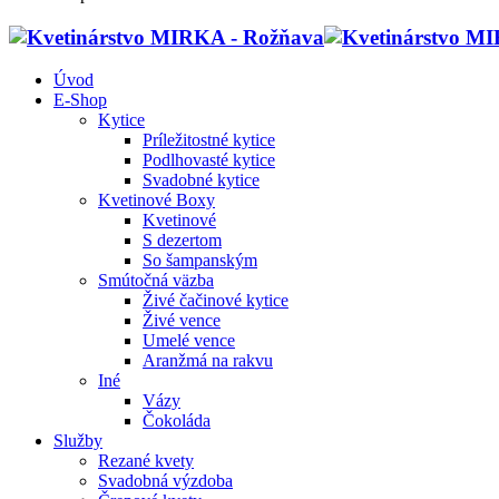
Úvod
E-Shop
Kytice
Príležitostné kytice
Podlhovasté kytice
Svadobné kytice
Kvetinové Boxy
Kvetinové
S dezertom
So šampanským
Smútočná väzba
Živé čačinové kytice
Živé vence
Umelé vence
Aranžmá na rakvu
Iné
Vázy
Čokoláda
Služby
Rezané kvety
Svadobná výzdoba