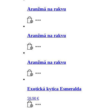
Aranžmá na rakvu
Aranžmá na rakvu
Aranžmá na rakvu
Exotická kytica Esmeralda
59.90
€