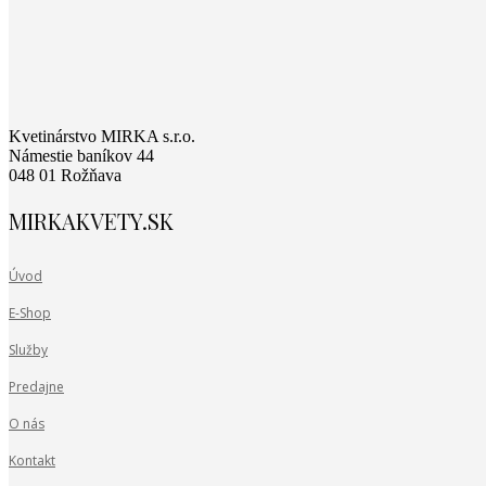
Kvetinárstvo MIRKA s.r.o.
Námestie baníkov 44
048 01 Rožňava
MIRKAKVETY.SK
Úvod
E-Shop
Služby
Predajne
O nás
Kontakt