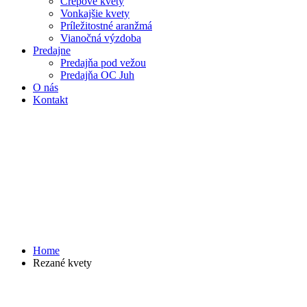
Črepové kvety
Vonkajšie kvety
Príležitostné aranžmá
Vianočná výzdoba
Predajne
Predajňa pod vežou
Predajňa OC Juh
O nás
Kontakt
Home
Rezané kvety