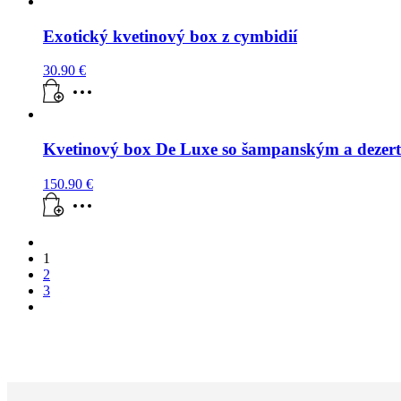
Exotický kvetinový box z cymbidií
30.90
€
Kvetinový box De Luxe so šampanským a dezer
150.90
€
1
2
3