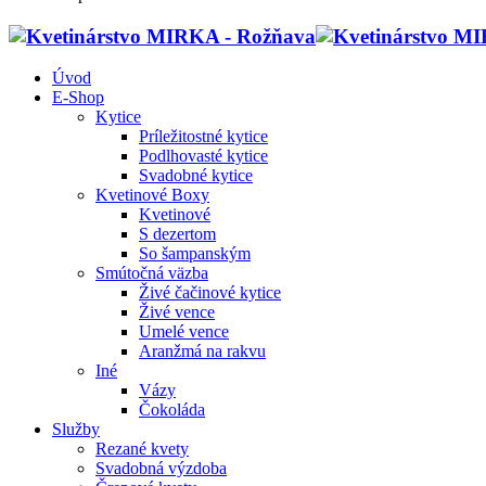
Úvod
E-Shop
Kytice
Príležitostné kytice
Podlhovasté kytice
Svadobné kytice
Kvetinové Boxy
Kvetinové
S dezertom
So šampanským
Smútočná väzba
Živé čačinové kytice
Živé vence
Umelé vence
Aranžmá na rakvu
Iné
Vázy
Čokoláda
Služby
Rezané kvety
Svadobná výzdoba