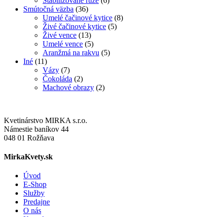
Stabilizované ruže
(6)
Smútočná väzba
(36)
Umelé čačinové kytice
(8)
Živé čačinové kytice
(5)
Živé vence
(13)
Umelé vence
(5)
Aranžmá na rakvu
(5)
Iné
(11)
Vázy
(7)
Čokoláda
(2)
Machové obrazy
(2)
Kvetinárstvo MIRKA s.r.o.
Námestie baníkov 44
048 01 Rožňava
MirkaKvety.sk
Úvod
E-Shop
Služby
Predajne
O nás