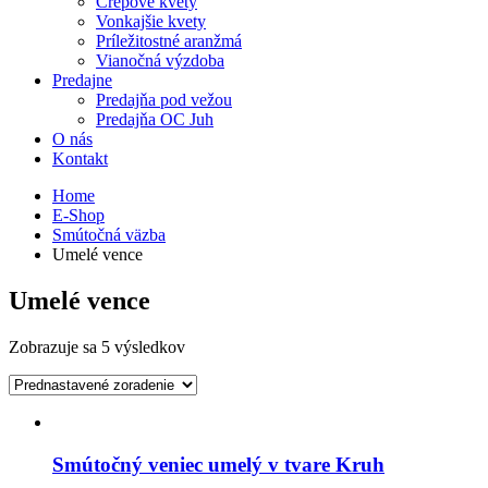
Črepové kvety
Vonkajšie kvety
Príležitostné aranžmá
Vianočná výzdoba
Predajne
Predajňa pod vežou
Predajňa OC Juh
O nás
Kontakt
Home
E-Shop
Smútočná väzba
Umelé vence
Umelé vence
Zobrazuje sa 5 výsledkov
Smútočný veniec umelý v tvare Kruh