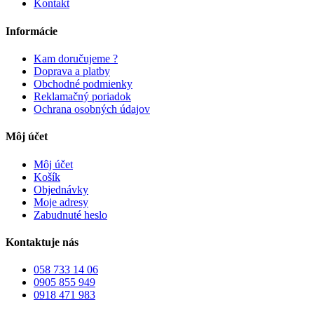
Kontakt
Informácie
Kam doručujeme ?
Doprava a platby
Obchodné podmienky
Reklamačný poriadok
Ochrana osobných údajov
Môj účet
Môj účet
Košík
Objednávky
Moje adresy
Zabudnuté heslo
Kontaktuje nás
058 733 14 06
0905 855 949
0918 471 983