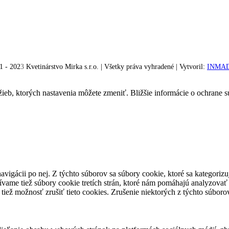
1 - 202
3
Kvetinárstvo Mirka s.r.o. | Všetky práva vyhradené | Vytvoril:
INMAD 
žieb, ktorých nastavenia môžete zmeniť. Bližšie informácie o ochrane 
avigácii po nej. Z týchto súborov sa súbory cookie, ktoré sa kategorizu
vame tiež súbory cookie tretích strán, ktoré nám pomáhajú analyzovať
 tiež možnosť zrušiť tieto cookies. Zrušenie niektorých z týchto súbo