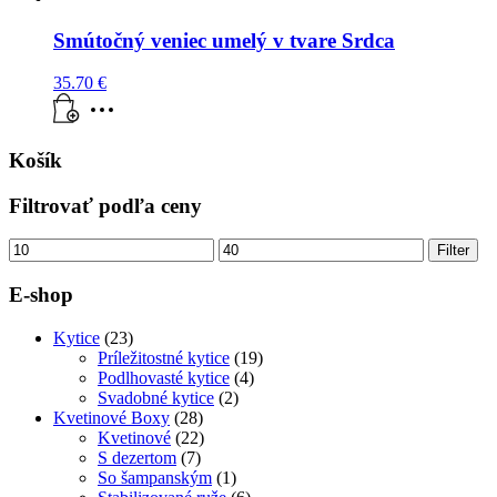
Smútočný veniec umelý v tvare Srdca
35.70
€
Košík
Filtrovať podľa ceny
Minimálna
Maximálna
Filter
cena
cena
E-shop
Kytice
(23)
Príležitostné kytice
(19)
Podlhovasté kytice
(4)
Svadobné kytice
(2)
Kvetinové Boxy
(28)
Kvetinové
(22)
S dezertom
(7)
So šampanským
(1)