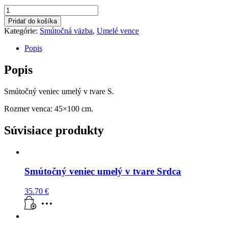
množstvo
Smútočný
Pridať do košíka
veniec
Kategórie:
Smútočná väzba
,
Umelé vence
umelý
v
Popis
tvare
S
Popis
Smútočný veniec umelý v tvare S.
Rozmer venca: 45×100 cm.
Súvisiace produkty
Smútočný veniec umelý v tvare Srdca
35.70
€