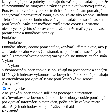
kategorizujú podľa potreby, ukladajú do vášho prehliadača, pretože
sú nevyhnutné na fungovanie základných funkcií webovej stránky.
Používame tiež súbory cookie tretích strán, ktoré nám pomáhajú
analyzovať a porozumieť tomu, ako používate túto webovú stránku.
Tieto súbory cookie budú uložené v prehliadači iba so súhlasom
používateľa. Máte tiež možnosť zrušiť tieto cookies. Zrušenie
niektorých z týchto súborov cookie však môže mať vplyv na vaše
prehliadanie a funkčnosť stránky.
Funkčné
Funkčné
Funkčné súbory cookie pomáhajú vykonávať určité funkcie, ako je
zdieľanie obsahu webových stránok na platformách sociálnych
médií, zhromažďovanie spätnej väzby a ďalšie funkcie tretích strán.
Výkon
Výkon
Výkonnostné súbory cookie sa používajú na pochopenie a analýzu
kľúčových indexov výkonnosti webových stránok, ktoré pomáhajú
návštevníkom poskytovať lepšie používateľské skúsenosti.
Analytické
Analytické
Analytické súbory cookie slúžia na pochopenie interakcie
návštevníkov s webovou stránkou. Tieto súbory cookie pomáhajú
poskytovať informácie o metrikách, počte návštevníkov, miere
okamžitých odchodov, zdroji návštevnosti atď.
Reklamné