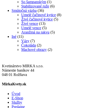
So šampanským
(1)
Stabilizované ruže
(6)
Smútočná väzba
(36)
Umelé čačinové kytice
(8)
Živé čačinové kytice
(5)
Živé vence
(13)
Umelé vence
(5)
Aranžmá na rakvu
(5)
Iné
(11)
Vázy
(7)
Čokoláda
(2)
Machové obrazy
(2)
Kvetinárstvo MIRKA s.r.o.
Námestie baníkov 44
048 01 Rožňava
MirkaKvety.sk
Úvod
E-Shop
Služby
Predajne