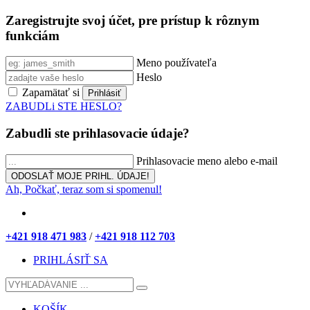
Zaregistrujte svoj účet, pre prístup k rôznym
funkciám
Meno používateľa
Heslo
Zapamätať si
ZABUDLi STE HESLO?
Zabudli ste prihlasovacie údaje?
Prihlasovacie meno alebo e-mail
Ah, Počkať, teraz som si spomenul!
+421 918 471 983
/
+421 918 112 703
PRIHLÁSIŤ SA
KOŠÍK