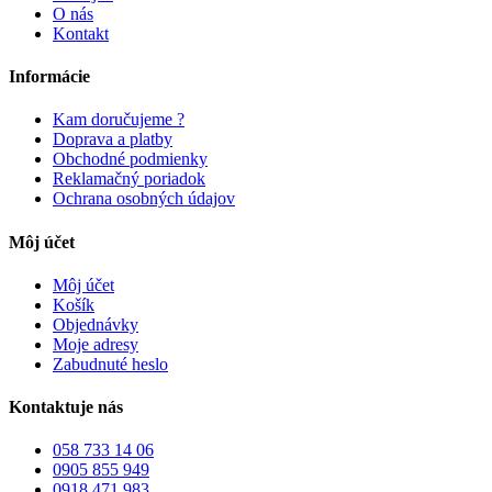
O nás
Kontakt
Informácie
Kam doručujeme ?
Doprava a platby
Obchodné podmienky
Reklamačný poriadok
Ochrana osobných údajov
Môj účet
Môj účet
Košík
Objednávky
Moje adresy
Zabudnuté heslo
Kontaktuje nás
058 733 14 06
0905 855 949
0918 471 983