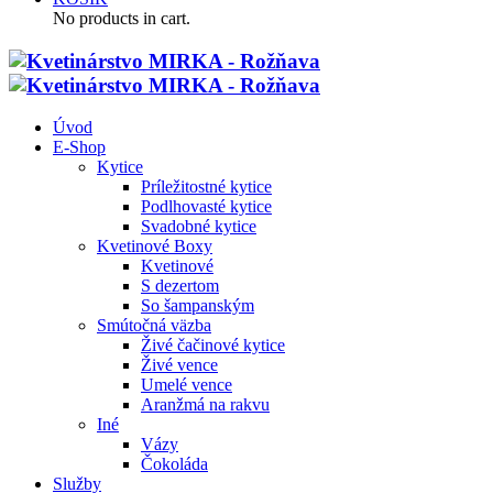
No products in cart.
Úvod
E-Shop
Kytice
Príležitostné kytice
Podlhovasté kytice
Svadobné kytice
Kvetinové Boxy
Kvetinové
S dezertom
So šampanským
Smútočná väzba
Živé čačinové kytice
Živé vence
Umelé vence
Aranžmá na rakvu
Iné
Vázy
Čokoláda
Služby