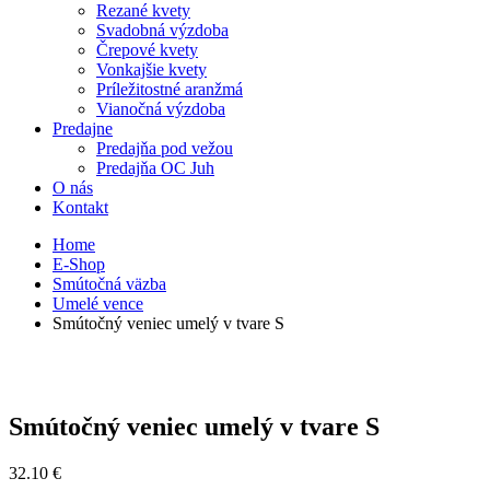
Rezané kvety
Svadobná výzdoba
Črepové kvety
Vonkajšie kvety
Príležitostné aranžmá
Vianočná výzdoba
Predajne
Predajňa pod vežou
Predajňa OC Juh
O nás
Kontakt
Home
E-Shop
Smútočná väzba
Umelé vence
Smútočný veniec umelý v tvare S
Smútočný veniec umelý v tvare S
32.10
€