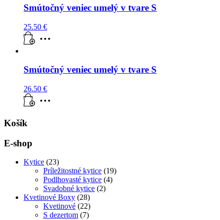
Smútočný veniec umelý v tvare S
25.50
€
Smútočný veniec umelý v tvare S
26.50
€
Košík
E-shop
Kytice
(23)
Príležitostné kytice
(19)
Podlhovasté kytice
(4)
Svadobné kytice
(2)
Kvetinové Boxy
(28)
Kvetinové
(22)
S dezertom
(7)