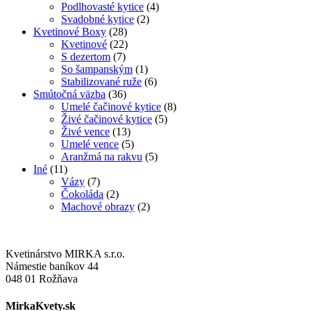
Podlhovasté kytice
(4)
Svadobné kytice
(2)
Kvetinové Boxy
(28)
Kvetinové
(22)
S dezertom
(7)
So šampanským
(1)
Stabilizované ruže
(6)
Smútočná väzba
(36)
Umelé čačinové kytice
(8)
Živé čačinové kytice
(5)
Živé vence
(13)
Umelé vence
(5)
Aranžmá na rakvu
(5)
Iné
(11)
Vázy
(7)
Čokoláda
(2)
Machové obrazy
(2)
Kvetinárstvo MIRKA s.r.o.
Námestie baníkov 44
048 01 Rožňava
MirkaKvety.sk