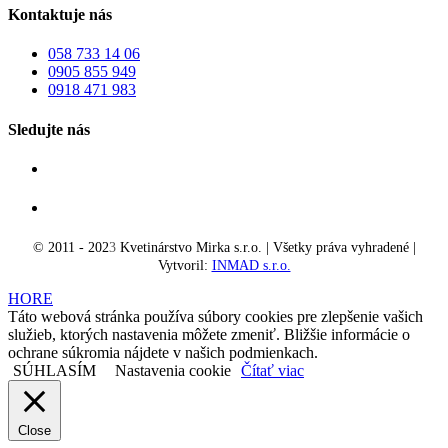
Kontaktuje nás
058 733 14 06
0905 855 949
0918 471 983
Sledujte nás
© 2011 - 202
3
Kvetinárstvo Mirka s.r.o. | Všetky práva vyhradené |
Vytvoril:
INMAD s.r.o.
HORE
Táto webová stránka používa súbory cookies pre zlepšenie vašich
služieb, ktorých nastavenia môžete zmeniť. Bližšie informácie o
ochrane súkromia nájdete v našich podmienkach.
SÚHLASÍM
Nastavenia cookie
Čítať viac
Close