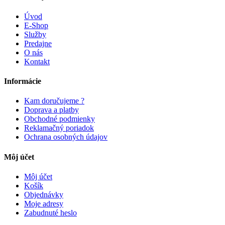
Úvod
E-Shop
Služby
Predajne
O nás
Kontakt
Informácie
Kam doručujeme ?
Doprava a platby
Obchodné podmienky
Reklamačný poriadok
Ochrana osobných údajov
Môj účet
Môj účet
Košík
Objednávky
Moje adresy
Zabudnuté heslo