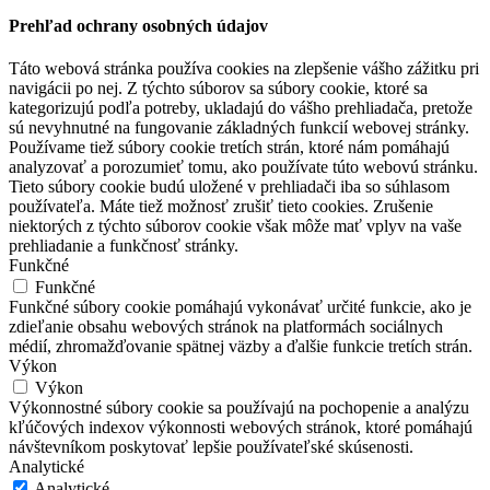
Prehľad ochrany osobných údajov
Táto webová stránka používa cookies na zlepšenie vášho zážitku pri
navigácii po nej. Z týchto súborov sa súbory cookie, ktoré sa
kategorizujú podľa potreby, ukladajú do vášho prehliadača, pretože
sú nevyhnutné na fungovanie základných funkcií webovej stránky.
Používame tiež súbory cookie tretích strán, ktoré nám pomáhajú
analyzovať a porozumieť tomu, ako používate túto webovú stránku.
Tieto súbory cookie budú uložené v prehliadači iba so súhlasom
používateľa. Máte tiež možnosť zrušiť tieto cookies. Zrušenie
niektorých z týchto súborov cookie však môže mať vplyv na vaše
prehliadanie a funkčnosť stránky.
Funkčné
Funkčné
Funkčné súbory cookie pomáhajú vykonávať určité funkcie, ako je
zdieľanie obsahu webových stránok na platformách sociálnych
médií, zhromažďovanie spätnej väzby a ďalšie funkcie tretích strán.
Výkon
Výkon
Výkonnostné súbory cookie sa používajú na pochopenie a analýzu
kľúčových indexov výkonnosti webových stránok, ktoré pomáhajú
návštevníkom poskytovať lepšie používateľské skúsenosti.
Analytické
Analytické