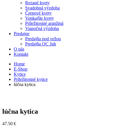
Rezané kvety
Svadobná výzdoba
Črepové kvety
Vonkajšie kvety
Príležitostné aranžmá
Vianočná výzdoba
Predajne
Predajňa pod vežou
Predajňa OC Juh
O nás
Kontakt
Home
E-Shop
Kytice
Príležitostné kytice
lúčna kytica
lúčna kytica
47.50
€