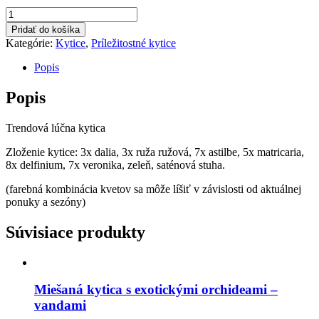
množstvo
lúčna
Pridať do košíka
kytica
Kategórie:
Kytice
,
Príležitostné kytice
Popis
Popis
Trendová lúčna kytica
Zloženie kytice: 3x dalia, 3x ruža ružová, 7x astilbe, 5x matricaria,
8x delfinium, 7x veronika, zeleň, saténová stuha.
(farebná kombinácia kvetov sa môže líšiť v závislosti od aktuálnej
ponuky a sezóny)
Súvisiace produkty
Miešaná kytica s exotickými orchideami –
vandami