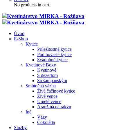
No products in cart.
Úvod
E-Shop
Kytice
Príležitostné kytice
Podlhovasté kytice
Svadobné kytice
Kvetinové Boxy
Kvetinové
S dezertom
So šampanským
Smútočná väzba
Živé čačinové kytice
Živé vence
Umelé vence
Aranžmá na rakvu
Iné
Vázy
Čokoláda
Služby