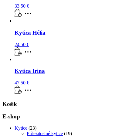
33.50
€
Kytica Hélia
24.50
€
Kytica Irina
47.50
€
Košík
E-shop
Kytice
(23)
Príležitostné kytice
(19)