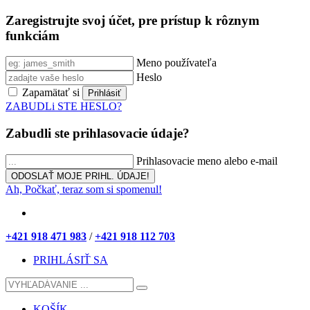
Zaregistrujte svoj účet, pre prístup k rôznym
funkciám
Meno používateľa
Heslo
Zapamätať si
ZABUDLi STE HESLO?
Zabudli ste prihlasovacie údaje?
Prihlasovacie meno alebo e-mail
Ah, Počkať, teraz som si spomenul!
+421 918 471 983
/
+421 918 112 703
PRIHLÁSIŤ SA
KOŠÍK