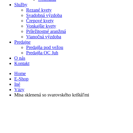
Služby
Rezané kvety
Svadobná výzdoba
Črepové kvety
Vonkajšie kvety
Príležitostné aranžmá
Vianočná výzdoba
Predajne
Predajňa pod vežou
Predajňa OC Juh
O nás
Kontakt
Home
E-Shop
Iné
Vázy
Misa sklenená so svarovského krištáľmi