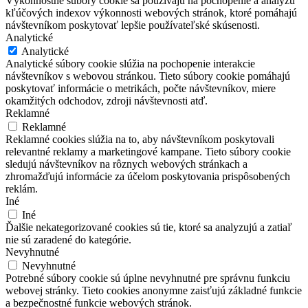
Výkonnostné súbory cookie sa používajú na pochopenie a analýzu
kľúčových indexov výkonnosti webových stránok, ktoré pomáhajú
návštevníkom poskytovať lepšie používateľské skúsenosti.
Analytické
Analytické
Analytické súbory cookie slúžia na pochopenie interakcie
návštevníkov s webovou stránkou. Tieto súbory cookie pomáhajú
poskytovať informácie o metrikách, počte návštevníkov, miere
okamžitých odchodov, zdroji návštevnosti atď.
Reklamné
Reklamné
Reklamné cookies slúžia na to, aby návštevníkom poskytovali
relevantné reklamy a marketingové kampane. Tieto súbory cookie
sledujú návštevníkov na rôznych webových stránkach a
zhromažďujú informácie za účelom poskytovania prispôsobených
reklám.
Iné
Iné
Ďalšie nekategorizované cookies sú tie, ktoré sa analyzujú a zatiaľ
nie sú zaradené do kategórie.
Nevyhnutné
Nevyhnutné
Potrebné súbory cookie sú úplne nevyhnutné pre správnu funkciu
webovej stránky. Tieto cookies anonymne zaisťujú základné funkcie
a bezpečnostné funkcie webových stránok.