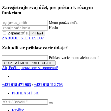
Zaregistrujte svoj účet, pre prístup k rôznym
funkciám
Meno používateľa
Heslo
Zapamätať si
ZABUDLi STE HESLO?
Zabudli ste prihlasovacie údaje?
Prihlasovacie meno alebo e-mail
Ah, Počkať, teraz som si spomenul!
+421 918 471 983
/
+421 918 112 703
PRIHLÁSIŤ SA
KOŠÍK