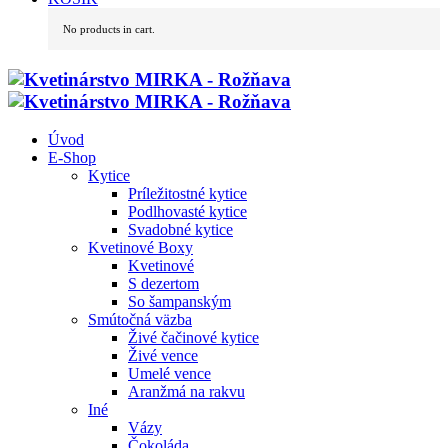
No products in cart.
Úvod
E-Shop
Kytice
Príležitostné kytice
Podlhovasté kytice
Svadobné kytice
Kvetinové Boxy
Kvetinové
S dezertom
So šampanským
Smútočná väzba
Živé čačinové kytice
Živé vence
Umelé vence
Aranžmá na rakvu
Iné
Vázy
Čokoláda