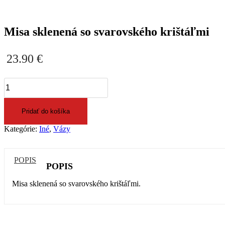
Misa sklenená so svarovského krištáľmi
23.90
€
množstvo
Misa
sklenená
so
Pridať do košíka
svarovského
krištáľmi
Kategórie:
Iné
,
Vázy
POPIS
POPIS
Misa sklenená so svarovského krištáľmi.