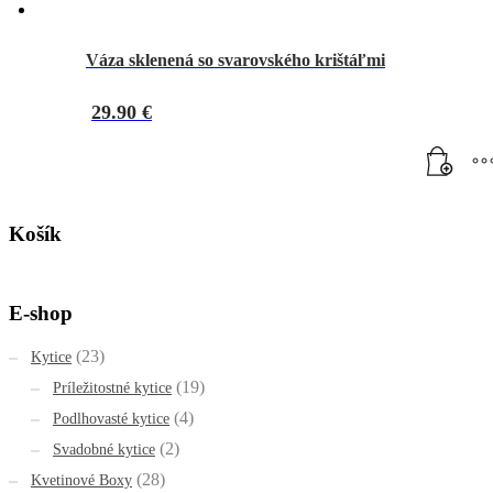
Váza sklenená so svarovského krištáľmi
29.90
€
Košík
E-shop
(23)
Kytice
(19)
Príležitostné kytice
(4)
Podlhovasté kytice
(2)
Svadobné kytice
(28)
Kvetinové Boxy