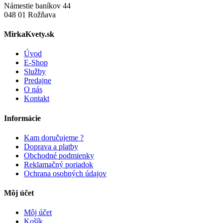
Námestie baníkov 44
048 01 Rožňava
MirkaKvety.sk
Úvod
E-Shop
Služby
Predajne
O nás
Kontakt
Informácie
Kam doručujeme ?
Doprava a platby
Obchodné podmienky
Reklamačný poriadok
Ochrana osobných údajov
Môj účet
Môj účet
Košík