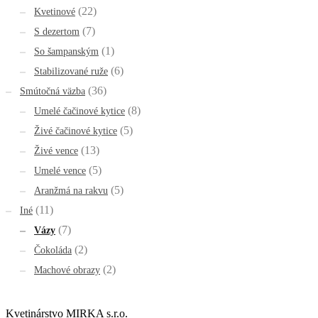
(22)
Kvetinové
(7)
S dezertom
(1)
So šampanským
(6)
Stabilizované ruže
(36)
Smútočná väzba
(8)
Umelé čačinové kytice
(5)
Živé čačinové kytice
(13)
Živé vence
(5)
Umelé vence
(5)
Aranžmá na rakvu
(11)
Iné
(7)
Vázy
(2)
Čokoláda
(2)
Machové obrazy
Kvetinárstvo MIRKA s.r.o.