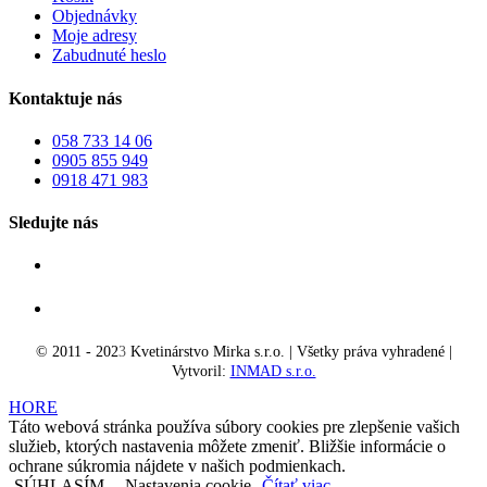
Objednávky
Moje adresy
Zabudnuté heslo
Kontaktuje nás
058 733 14 06
0905 855 949
0918 471 983
Sledujte nás
© 2011 - 202
3
Kvetinárstvo Mirka s.r.o. | Všetky práva vyhradené |
Vytvoril:
INMAD s.r.o.
HORE
Táto webová stránka používa súbory cookies pre zlepšenie vašich
služieb, ktorých nastavenia môžete zmeniť. Bližšie informácie o
ochrane súkromia nájdete v našich podmienkach.
SÚHLASÍM
Nastavenia cookie
Čítať viac