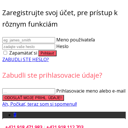
Zaregistrujte svoj účet, pre prístup k
rôznym funkciám
Meno používateľa
Heslo
Zapamätať si
ZABUDLi STE HESLO?
Zabudli ste prihlasovacie údaje?
Prihlasovacie meno alebo e-mail
Ah, Počkať, teraz som si spomenul!
+421 918 471 983
/
+421 918 112 703