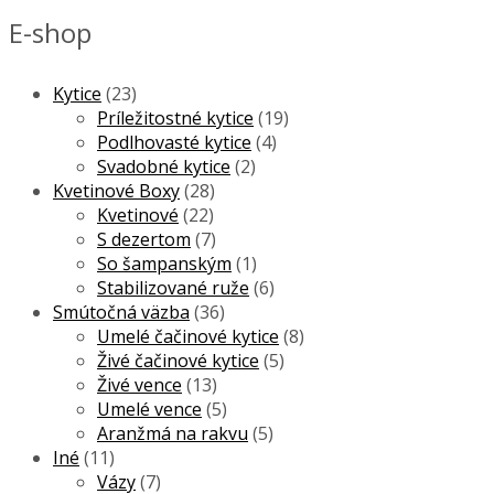
E-shop
Kytice
(23)
Príležitostné kytice
(19)
Podlhovasté kytice
(4)
Svadobné kytice
(2)
Kvetinové Boxy
(28)
Kvetinové
(22)
S dezertom
(7)
So šampanským
(1)
Stabilizované ruže
(6)
Smútočná väzba
(36)
Umelé čačinové kytice
(8)
Živé čačinové kytice
(5)
Živé vence
(13)
Umelé vence
(5)
Aranžmá na rakvu
(5)
Iné
(11)
Vázy
(7)