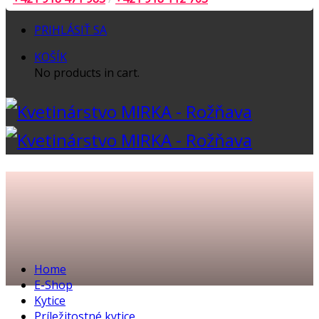
PRIHLÁSIŤ SA
KOŠÍK
No products in cart.
Home
E-Shop
Kytice
Príležitostné kytice