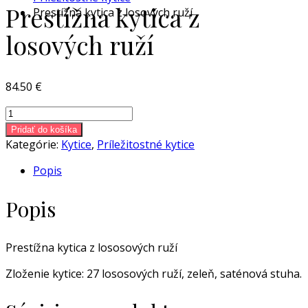
Prestížna kytica z
Prestížna kytica z losových ruží
losových ruží
84.50
€
množstvo
Prestížna
Pridať do košíka
kytica
Kategórie:
Kytice
,
Príležitostné kytice
z
Popis
losových
ruží
Popis
Prestížna kytica z lososových ruží
Zloženie kytice: 27 lososových ruží, zeleň, saténová stuha.