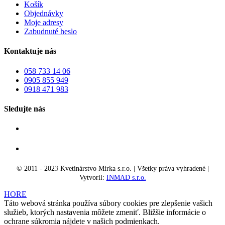
Košík
Objednávky
Moje adresy
Zabudnuté heslo
Kontaktuje nás
058 733 14 06
0905 855 949
0918 471 983
Sledujte nás
© 2011 - 202
3
Kvetinárstvo Mirka s.r.o. | Všetky práva vyhradené |
Vytvoril:
INMAD s.r.o.
HORE
Táto webová stránka používa súbory cookies pre zlepšenie vašich
služieb, ktorých nastavenia môžete zmeniť. Bližšie informácie o
ochrane súkromia nájdete v našich podmienkach.