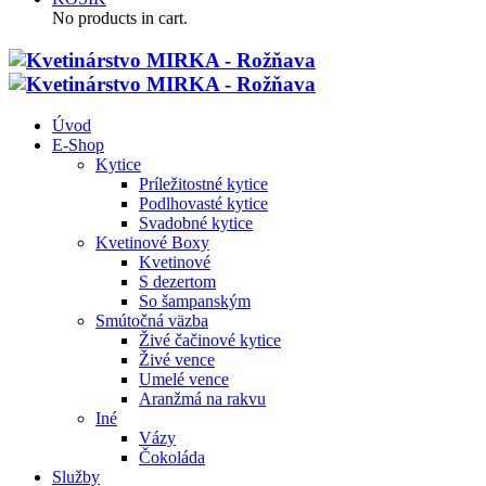
No products in cart.
Úvod
E-Shop
Kytice
Príležitostné kytice
Podlhovasté kytice
Svadobné kytice
Kvetinové Boxy
Kvetinové
S dezertom
So šampanským
Smútočná väzba
Živé čačinové kytice
Živé vence
Umelé vence
Aranžmá na rakvu
Iné
Vázy
Čokoláda
Služby