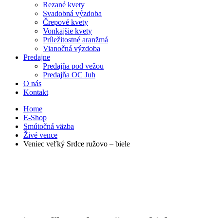
Rezané kvety
Svadobná výzdoba
Črepové kvety
Vonkajšie kvety
Príležitostné aranžmá
Vianočná výzdoba
Predajne
Predajňa pod vežou
Predajňa OC Juh
O nás
Kontakt
Home
E-Shop
Smútočná väzba
Živé vence
Veniec veľký Srdce ružovo – biele