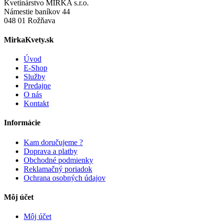
Kvetinárstvo MIRKA s.r.o.
Námestie baníkov 44
048 01 Rožňava
MirkaKvety.sk
Úvod
E-Shop
Služby
Predajne
O nás
Kontakt
Informácie
Kam doručujeme ?
Doprava a platby
Obchodné podmienky
Reklamačný poriadok
Ochrana osobných údajov
Môj účet
Môj účet