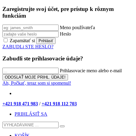
Zaregistrujte svoj účet, pre prístup k rôznym
funkciám
Meno používateľa
Heslo
Zapamätať si
ZABUDLi STE HESLO?
Zabudli ste prihlasovacie údaje?
Prihlasovacie meno alebo e-mail
Ah, Počkať, teraz som si spomenul!
+421 918 471 983
/
+421 918 112 703
PRIHLÁSIŤ SA
KOŠÍK