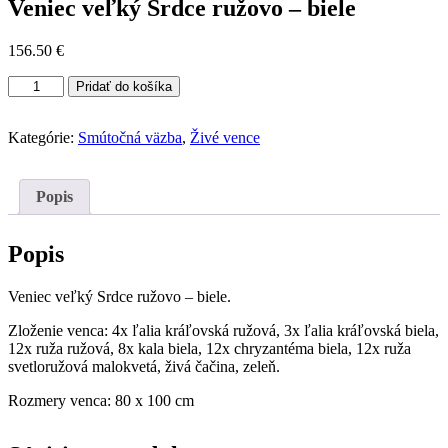
Veniec veľký Srdce ružovo – biele
156.50
€
množstvo
Pridať do košíka
Veniec
veľký
Srdce
Kategórie:
Smútočná väzba
,
Živé vence
ružovo
-
biele
Popis
Popis
Veniec veľký Srdce ružovo – biele.
Zloženie venca: 4x ľalia kráľovská ružová, 3x ľalia kráľovská biela,
12x ruža ružová, 8x kala biela, 12x chryzantéma biela, 12x ruža
svetloružová malokvetá, živá čačina, zeleň.
Rozmery venca: 80 x 100 cm