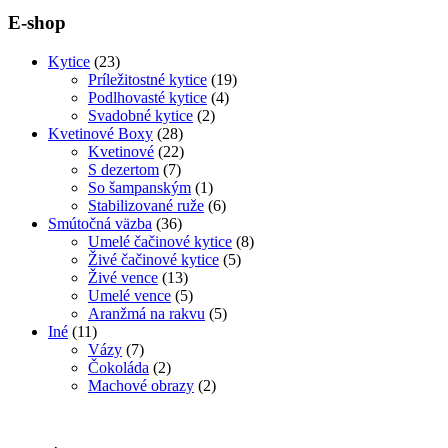
E-shop
Kytice
(23)
Príležitostné kytice
(19)
Podlhovasté kytice
(4)
Svadobné kytice
(2)
Kvetinové Boxy
(28)
Kvetinové
(22)
S dezertom
(7)
So šampanským
(1)
Stabilizované ruže
(6)
Smútočná väzba
(36)
Umelé čačinové kytice
(8)
Živé čačinové kytice
(5)
Živé vence
(13)
Umelé vence
(5)
Aranžmá na rakvu
(5)
Iné
(11)
Vázy
(7)
Čokoláda
(2)
Machové obrazy
(2)