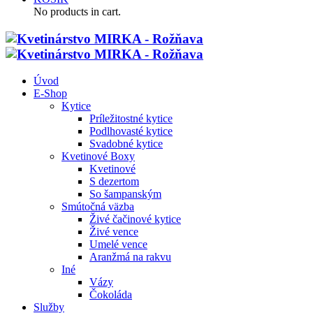
No products in cart.
Úvod
E-Shop
Kytice
Príležitostné kytice
Podlhovasté kytice
Svadobné kytice
Kvetinové Boxy
Kvetinové
S dezertom
So šampanským
Smútočná väzba
Živé čačinové kytice
Živé vence
Umelé vence
Aranžmá na rakvu
Iné
Vázy
Čokoláda
Služby