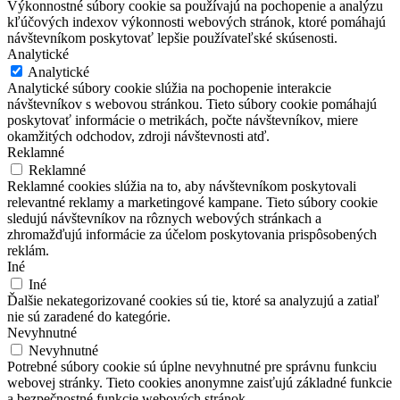
Výkonnostné súbory cookie sa používajú na pochopenie a analýzu
kľúčových indexov výkonnosti webových stránok, ktoré pomáhajú
návštevníkom poskytovať lepšie používateľské skúsenosti.
Analytické
Analytické
Analytické súbory cookie slúžia na pochopenie interakcie
návštevníkov s webovou stránkou. Tieto súbory cookie pomáhajú
poskytovať informácie o metrikách, počte návštevníkov, miere
okamžitých odchodov, zdroji návštevnosti atď.
Reklamné
Reklamné
Reklamné cookies slúžia na to, aby návštevníkom poskytovali
relevantné reklamy a marketingové kampane. Tieto súbory cookie
sledujú návštevníkov na rôznych webových stránkach a
zhromažďujú informácie za účelom poskytovania prispôsobených
reklám.
Iné
Iné
Ďalšie nekategorizované cookies sú tie, ktoré sa analyzujú a zatiaľ
nie sú zaradené do kategórie.
Nevyhnutné
Nevyhnutné
Potrebné súbory cookie sú úplne nevyhnutné pre správnu funkciu
webovej stránky. Tieto cookies anonymne zaisťujú základné funkcie
a bezpečnostné funkcie webových stránok.