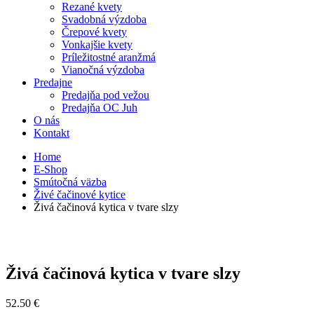
Rezané kvety
Svadobná výzdoba
Črepové kvety
Vonkajšie kvety
Príležitostné aranžmá
Vianočná výzdoba
Predajne
Predajňa pod vežou
Predajňa OC Juh
O nás
Kontakt
Home
E-Shop
Smútočná väzba
Živé čačinové kytice
Živá čačinová kytica v tvare slzy
Živá čačinová kytica v tvare slzy
52.50
€