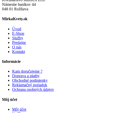
Námestie baníkov 44
048 01 Rožňava
MirkaKvety.sk
Úvod
E-Shop
Služby
Predajne
O nás
Kontakt
Informácie
Kam doručujeme ?
Doprava a platby
Obchodné podmienky
Reklamačný poriadok
Ochrana osobných údajov
Môj účet
Môj účet