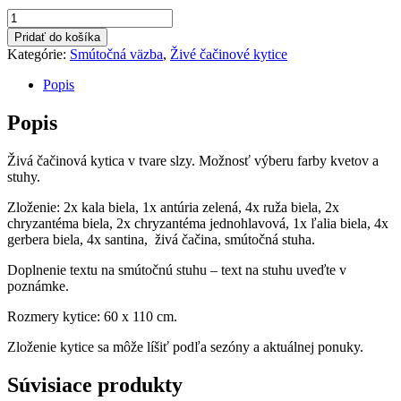
množstvo
Živá
Pridať do košíka
čačinová
Kategórie:
Smútočná väzba
,
Živé čačinové kytice
kytica
v
Popis
tvare
slzy
Popis
Živá čačinová kytica v tvare slzy. Možnosť výberu farby kvetov a
stuhy.
Zloženie: 2x kala biela, 1x antúria zelená, 4x ruža biela, 2x
chryzantéma biela, 2x chryzantéma jednohlavová, 1x ľalia biela, 4x
gerbera biela, 4x santina, živá čačina, smútočná stuha.
Doplnenie textu na smútočnú stuhu – text na stuhu uveďte v
poznámke.
Rozmery kytice: 60 x 110 cm.
Zloženie kytice sa môže líšiť podľa sezóny a aktuálnej ponuky.
Súvisiace produkty