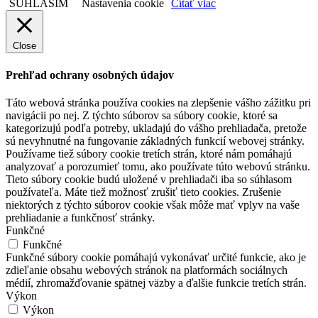
SÚHLASÍM
Nastavenia cookie
Čítať viac
Close
Prehľad ochrany osobných údajov
Táto webová stránka používa cookies na zlepšenie vášho zážitku pri
navigácii po nej. Z týchto súborov sa súbory cookie, ktoré sa
kategorizujú podľa potreby, ukladajú do vášho prehliadača, pretože
sú nevyhnutné na fungovanie základných funkcií webovej stránky.
Používame tiež súbory cookie tretích strán, ktoré nám pomáhajú
analyzovať a porozumieť tomu, ako používate túto webovú stránku.
Tieto súbory cookie budú uložené v prehliadači iba so súhlasom
používateľa. Máte tiež možnosť zrušiť tieto cookies. Zrušenie
niektorých z týchto súborov cookie však môže mať vplyv na vaše
prehliadanie a funkčnosť stránky.
Funkčné
Funkčné
Funkčné súbory cookie pomáhajú vykonávať určité funkcie, ako je
zdieľanie obsahu webových stránok na platformách sociálnych
médií, zhromažďovanie spätnej väzby a ďalšie funkcie tretích strán.
Výkon
Výkon