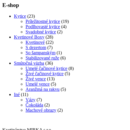
E-shop
Kytice
(23)
Príležitostné kytice
(19)
Podlhovasté kytice
(4)
Svadobné kytice
(2)
Kvetinové Boxy
(28)
Kvetinové
(22)
S dezertom
(7)
So šampanským
(1)
Stabilizované ruže
(6)
Smútočná väzba
(36)
Umelé čačinové kytice
(8)
Živé čačinové kytice
(5)
Živé vence
(13)
Umelé vence
(5)
Aranžmá na rakvu
(5)
Iné
(11)
Vázy
(7)
Čokoláda
(2)
Machové obrazy
(2)
Kvetinárstvo MIRKA s.r.o.