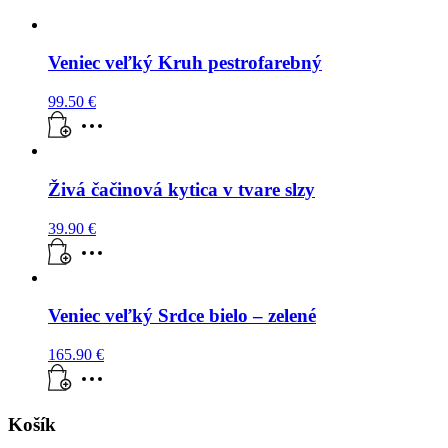
Veniec veľký Kruh pestrofarebný
99.50
€
Živá čačinová kytica v tvare slzy
39.90
€
Veniec veľký Srdce bielo – zelené
165.90
€
Košík