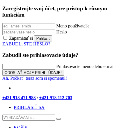
Zaregistrujte svoj účet, pre prístup k rôznym
funkciám
Meno používateľa
Heslo
Zapamätať si
ZABUDLi STE HESLO?
Zabudli ste prihlasovacie údaje?
Prihlasovacie meno alebo e-mail
Ah, Počkať, teraz som si spomenul!
+421 918 471 983
/
+421 918 112 703
PRIHLÁSIŤ SA
KOŠÍK