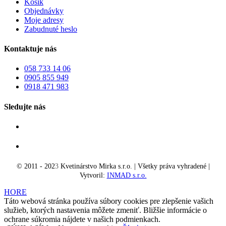
Košík
Objednávky
Moje adresy
Zabudnuté heslo
Kontaktuje nás
058 733 14 06
0905 855 949
0918 471 983
Sledujte nás
© 2011 - 202
3
Kvetinárstvo Mirka s.r.o. | Všetky práva vyhradené |
Vytvoril:
INMAD s.r.o.
HORE
Táto webová stránka používa súbory cookies pre zlepšenie vašich
služieb, ktorých nastavenia môžete zmeniť. Bližšie informácie o
ochrane súkromia nájdete v našich podmienkach.