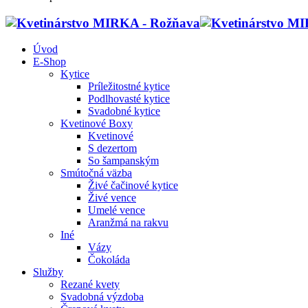
Úvod
E-Shop
Kytice
Príležitostné kytice
Podlhovasté kytice
Svadobné kytice
Kvetinové Boxy
Kvetinové
S dezertom
So šampanským
Smútočná väzba
Živé čačinové kytice
Živé vence
Umelé vence
Aranžmá na rakvu
Iné
Vázy
Čokoláda
Služby
Rezané kvety
Svadobná výzdoba