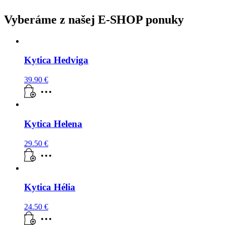
Vyberáme z našej E-SHOP ponuky
Kytica Hedviga
39.90
€
Kytica Helena
29.50
€
Kytica Hélia
24.50
€