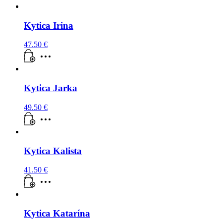
Kytica Irina
47.50
€
Kytica Jarka
49.50
€
Kytica Kalista
41.50
€
Kytica Katarína