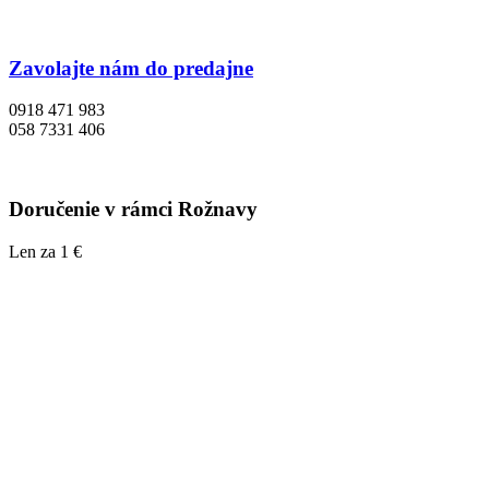
Zavolajte nám do predajne
0918 471 983
058 7331 406
Doručenie v rámci Rožnavy
Len za 1 €