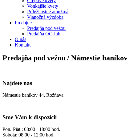
Črepové kvety
Vonkajšie kvety
Príležitostné aranžmá
Vianočná výzdoba
Predajne
Predajňa pod vežou
Predajňa OC Juh
O nás
Kontakt
Predajňa pod vežou / Námestie baníkov
Nájdete nás
Námestie baníkov 44, Rožňava
Sme Vám k dispozícií
Pon.-Piat.: 08:00 - 18:00 hod.
Sobota: 08:00 - 12:00 hod.