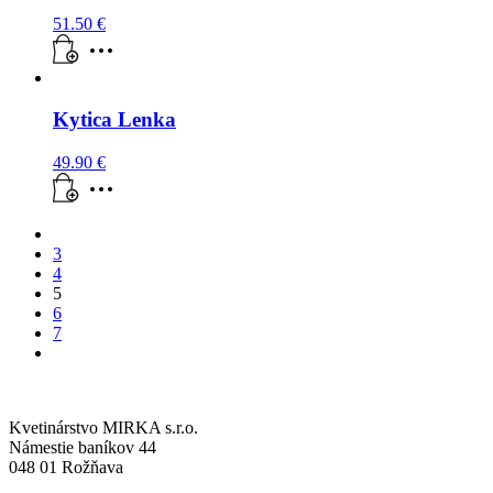
51.50
€
Kytica Lenka
49.90
€
3
4
5
6
7
Kvetinárstvo MIRKA s.r.o.
Námestie baníkov 44
048 01 Rožňava