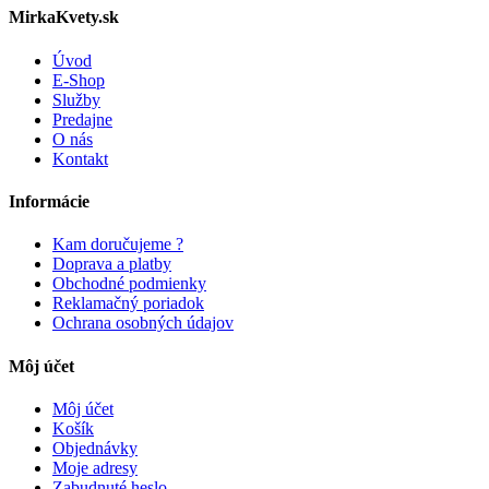
MirkaKvety.sk
Úvod
E-Shop
Služby
Predajne
O nás
Kontakt
Informácie
Kam doručujeme ?
Doprava a platby
Obchodné podmienky
Reklamačný poriadok
Ochrana osobných údajov
Môj účet
Môj účet
Košík
Objednávky
Moje adresy
Zabudnuté heslo